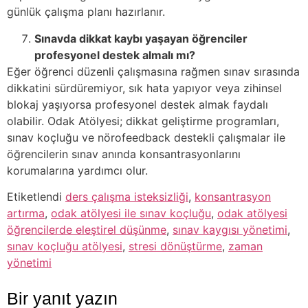
günlük çalışma planı hazırlanır.
Sınavda dikkat kaybı yaşayan öğrenciler
profesyonel destek almalı mı?
Eğer öğrenci düzenli çalışmasına rağmen sınav sırasında
dikkatini sürdüremiyor, sık hata yapıyor veya zihinsel
blokaj yaşıyorsa profesyonel destek almak faydalı
olabilir. Odak Atölyesi; dikkat geliştirme programları,
sınav koçluğu ve nörofeedback destekli çalışmalar ile
öğrencilerin sınav anında konsantrasyonlarını
korumalarına yardımcı olur.
Etiketlendi
ders çalışma isteksizliği
,
konsantrasyon
artırma
,
odak atölyesi ile sınav koçluğu
,
odak atölyesi
öğrencilerde eleştirel düşünme
,
sınav kaygısı yönetimi
,
sınav koçluğu atölyesi
,
stresi dönüştürme
,
zaman
yönetimi
Bir yanıt yazın