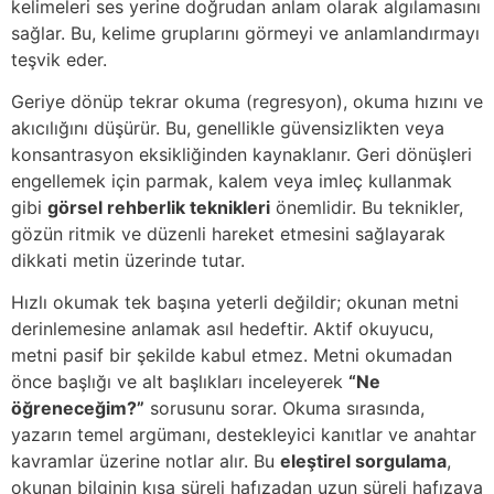
kelimeleri ses yerine doğrudan anlam olarak algılamasını
sağlar. Bu, kelime gruplarını görmeyi ve anlamlandırmayı
teşvik eder.
Geriye dönüp tekrar okuma (regresyon), okuma hızını ve
akıcılığını düşürür. Bu, genellikle güvensizlikten veya
konsantrasyon eksikliğinden kaynaklanır. Geri dönüşleri
engellemek için parmak, kalem veya imleç kullanmak
gibi
görsel rehberlik teknikleri
önemlidir. Bu teknikler,
gözün ritmik ve düzenli hareket etmesini sağlayarak
dikkati metin üzerinde tutar.
Hızlı okumak tek başına yeterli değildir; okunan metni
derinlemesine anlamak asıl hedeftir. Aktif okuyucu,
metni pasif bir şekilde kabul etmez. Metni okumadan
önce başlığı ve alt başlıkları inceleyerek
“Ne
öğreneceğim?”
sorusunu sorar. Okuma sırasında,
yazarın temel argümanı, destekleyici kanıtlar ve anahtar
kavramlar üzerine notlar alır. Bu
eleştirel sorgulama
,
okunan bilginin kısa süreli hafızadan uzun süreli hafızaya